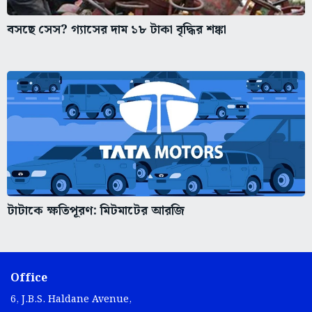
বসছে সেস? গ্যাসের দাম ১৮ টাকা বৃদ্ধির শঙ্কা
টাটাকে ক্ষতিপূরণ: মিটমাটের আরজি
Office
6, J.B.S. Haldane Avenue,