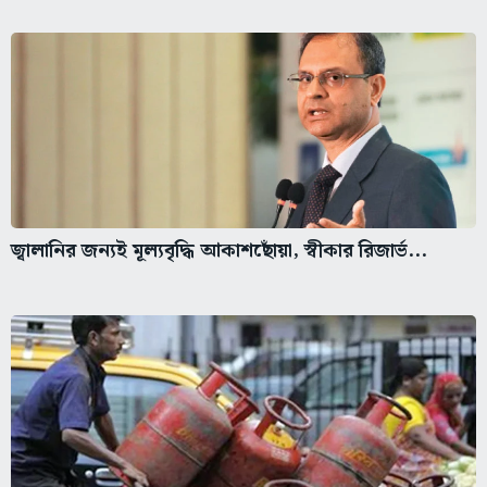
জ্বালানির জন্যই মূল্যবৃদ্ধি আকাশছোঁয়া, স্বীকার রিজার্ভ...