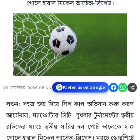
গোলে হারাল মিকেল আর্তেতা-ব্রিগেড।
২৬ সেপ্টেম্বর, ২০২৫ ০৪:০০
Prefer us on Google
লন্ডন: সহজ জয় দিয়ে লিগ কাপ অভিযান শুরু করল
আর্সেনাল, ম্যাঞ্চেস্টার সিটি। বুধবার টুর্নামেন্টের তৃতীয়
রাউন্ডের ম্যাচে তৃতীয় সারির দল পোর্ট ভালেকে ২-০
গোলে হারাল মিকেল আর্তেতা-ব্রিগেড। ম্যাচে স্কোরশিটে