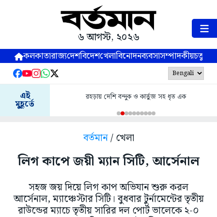
৬ আগস্ট, ২০২৬
কলকাতা
রাজ্য
দেশ
বিদেশ
খেলা
বিনোদন
ব্যবসা
সম্পাদকীয়
চতুষ্পর্ণ
এই
রহড়ায় দেশি বন্দুক ও কার্তুজ সহ ধৃত এক
মুহূর্তে
বর্তমান
/ খেলা
লিগ কাপে জয়ী ম্যান সিটি, আর্সেনাল
সহজ জয় দিয়ে লিগ কাপ অভিযান শুরু করল
আর্সেনাল, ম্যাঞ্চেস্টার সিটি। বুধবার টুর্নামেন্টের তৃতীয়
রাউন্ডের ম্যাচে তৃতীয় সারির দল পোর্ট ভালেকে ২-০