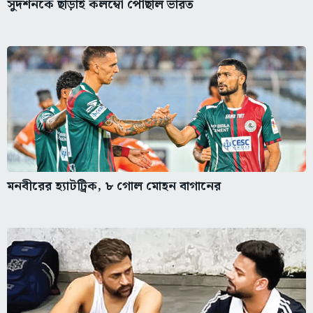
সুদর্শনকে ছাড়াই কলম্বো পৌঁছাল ভারত
মনবীরের হ্যাটট্রিক, ৮ গোল মোহন বাগানের