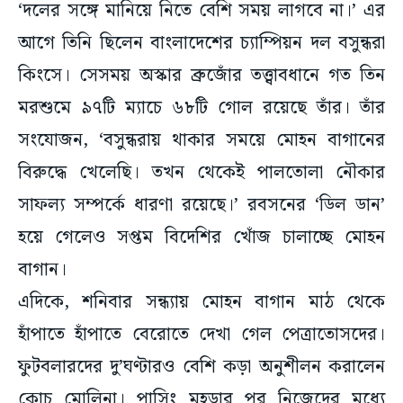
‘দলের সঙ্গে মানিয়ে নিতে বেশি সময় লাগবে না।’ এর
আগে তিনি ছিলেন বাংলাদেশের চ্যাম্পিয়ন দল বসুন্ধরা
কিংসে। সেসময় অস্কার ব্রুজোঁর তত্ত্বাবধানে গত তিন
মরশুমে ৯৭টি ম্যাচে ৬৮টি গোল রয়েছে তাঁর। তাঁর
সংযোজন, ‘বসুন্ধরায় থাকার সময়ে মোহন বাগানের
বিরুদ্ধে খেলেছি। তখন থেকেই পালতোলা নৌকার
সাফল্য সম্পর্কে ধারণা রয়েছে।’ রবসনের ‘ডিল ডান’
হয়ে গেলেও সপ্তম বিদেশির খোঁজ চালাচ্ছে মোহন
বাগান।
এদিকে, শনিবার সন্ধ্যায় মোহন বাগান মাঠ থেকে
হাঁপাতে হাঁপাতে বেরোতে দেখা গেল পেত্রাতোসদের।
ফুটবলারদের দু’ঘণ্টারও বেশি কড়া অনুশীলন করালেন
কোচ মোলিনা। পাসিং মহড়ার পর নিজেদের মধ্যে