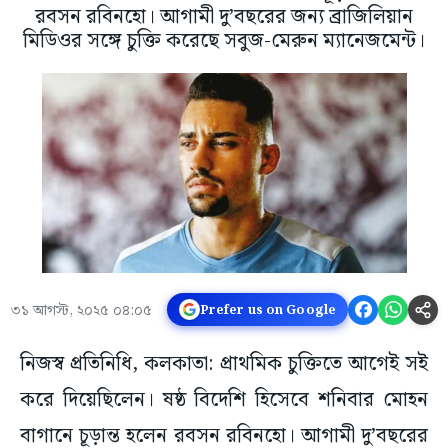
রবসন রবিনহো। আগামী দু’বছরের জন্য ব্রাজিলিয়ান
মিডিওর সঙ্গে চুক্তি করেছে সবুজ-মেরুন ম্যানেজমেন্ট।
৩১ আগস্ট, ২০২৫ ০৪:০৫
Prefer us on Google
নিজস্ব প্রতিনিধি, কলকাতা: প্রাথমিক চুক্তিতে আগেই সই
করে দিয়েছিলেন। ষষ্ঠ বিদেশি হিসেবে শনিবার মোহন
বাগানে চূড়ান্ত হলেন রবসন রবিনহো। আগামী দু’বছরের