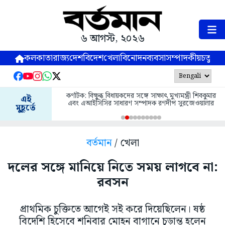
৬ আগস্ট, ২০২৬
কলকাতা
রাজ্য
দেশ
বিদেশ
খেলা
বিনোদন
ব্যবসা
সম্পাদকীয়
চতুষ্পর্ণ
কর্ণাটক: বিক্ষুব্ধ বিধায়কদের সঙ্গে সাক্ষাৎ মুখ্যমন্ত্রী শিবকুমার
এই
এবং এআইসিসির সাধারণ সম্পাদক রণদীপ সুরজেওয়ালার
মুহূর্তে
বর্তমান
/ খেলা
দলের সঙ্গে মানিয়ে নিতে সময় লাগবে না:
রবসন
প্রাথমিক চুক্তিতে আগেই সই করে দিয়েছিলেন। ষষ্ঠ
বিদেশি হিসেবে শনিবার মোহন বাগানে চূড়ান্ত হলেন