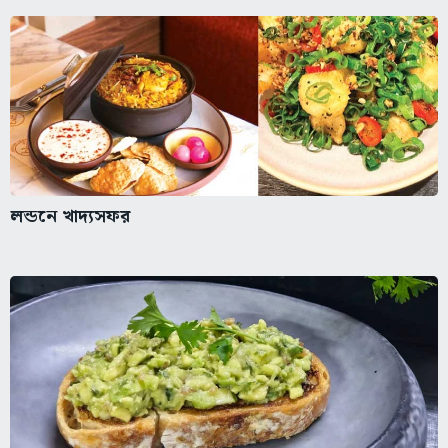
লন্ডনে খাদ্যসফর