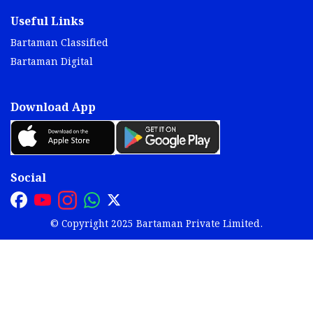
Useful Links
Bartaman Classified
Bartaman Digital
Download App
Social
© Copyright 2025 Bartaman Private Limited.