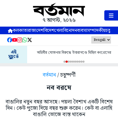
৭ আগস্ট, ২০২৬
কলকাতা
রাজ্য
দেশ
বিদেশ
খেলা
বিনোদন
ব্যবসা
সম্পাদকীয়
চতুষ্পর্ণ
এই
অগ্নিবীর যোজনার বিরুদ্ধে উত্তরাখণ্ডে মিছিল কংগ্রেসের
মুহূর্তে
বর্তমান
/ চতুষ্পর্ণী
নব বরষে
বাঙালির নতুন বছর আসছে। পয়লা বৈশাখ একটি বিশেষ
দিন। কেউ পুজো দিয়ে বছর শুরু করেন। কেউ বা এলাহি
বাঙালি ভোজে ব্যস্ত থাকেন