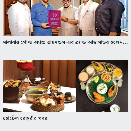
মালাবার গোল্ড অ্যান্ড ডায়মন্ডস-এর ব্র্যান্ড আম্বাসাডর হলেন...
হোটেল রেস্তরাঁর খবর