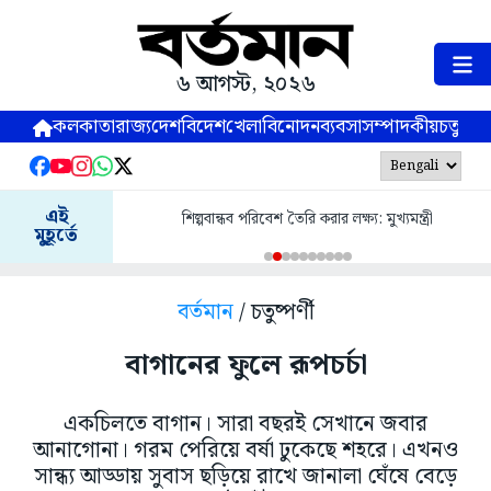
৬ আগস্ট, ২০২৬
কলকাতা
রাজ্য
দেশ
বিদেশ
খেলা
বিনোদন
ব্যবসা
সম্পাদকীয়
চতুষ্পর্ণ
এই
শিল্পবান্ধব পরিবেশ তৈরি করার লক্ষ্য: মুখ্যমন্ত্রী
মুহূর্তে
বর্তমান
/ চতুষ্পর্ণী
বাগানের ফুলে রূপচর্চা
একচিলতে বাগান। সারা বছরই সেখানে জবার
আনাগোনা। গরম পেরিয়ে বর্ষা ঢুকেছে শহরে। এখনও
সান্ধ্য আড্ডায় সুবাস ছড়িয়ে রাখে জানালা ঘেঁষে বেড়ে