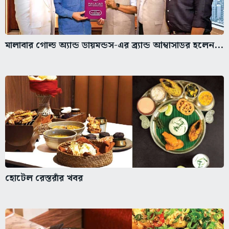
মালাবার গোল্ড অ্যান্ড ডায়মন্ডস-এর ব্র্যান্ড আম্বাসাডর হলেন...
হোটেল রেস্তরাঁর খবর