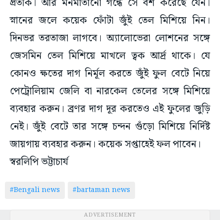
প্রতীক। আর মনমাতানো গন্ধে সে বশ করেছে যেন।
স্নানের জলে কয়েক ফোঁটা জুঁই তেল মিশিয়ে নিন।
দিনভর তরতাজা লাগবে। অ্যালোভেরা লোশনের সঙ্গে
জেসমিন তেল মিশিয়ে মাখলে ত্বক আর্দ্র থাকে। যে
কোনও ক্ষতের দাগ নির্মূল করতে জুঁই ফুল বেটে নিয়ে
পেট্রোলিয়াম জেলি বা নারকেল তেলের সঙ্গে মিশিয়ে
ব্যবহার করুন। ব্রণর দাগ দূর করতেও এই ফুলের জুড়ি
নেই। জুঁই বেটে তার সঙ্গে চন্দন গুঁড়ো মিশিয়ে নির্দিষ্ট
জায়গায় ব্যবহার করুন। কয়েক সপ্তাহেই ফল পাবেন।
স্বরলিপি ভট্টাচার্য
#Bengali news
#bartaman news
ADVERTISEMENT