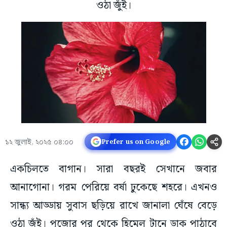
ওঠা জুঁই।
১২ জুলাই, ২০২৫ ০৪:০০
Prefer us on Google
একচিলতে বাগান। সারা বছরই সেখানে জবার
আনাগোনা। গরম পেরিয়ে বর্ষা ঢুকেছে শহরে। এখনও
সান্ধ্য আড্ডায় সুবাস ছড়িয়ে রাখে জানালা ঘেঁষে বেড়ে
ওঠা জুঁই। পুজোর পর থেকে হিমেল টানে ডাক পাঠাবে