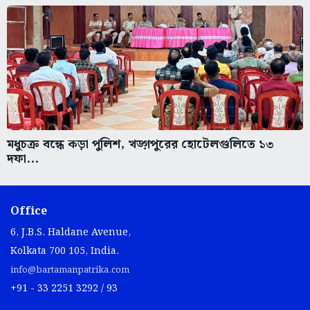
মধুচক্র বন্ধে কড়া পুলিশ, খড়্গপুরের হোটেলগুলিতে ১৩
দফা...
Office
6, J.B.S. Haldane Avenue,
Kolkata 700 105, India.
info@bartamanpatrika.com
+91 - 33 2251 3292 / 93