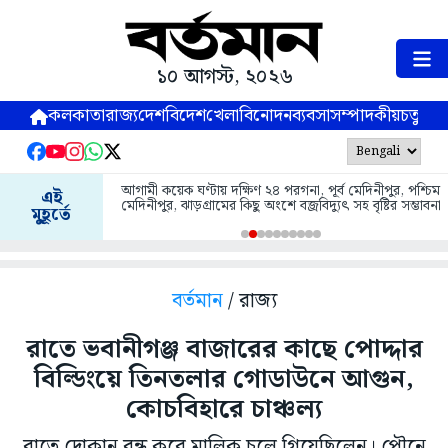
১০ আগস্ট, ২০২৬
কলকাতা
রাজ্য
দেশ
বিদেশ
খেলা
বিনোদন
ব্যবসা
সম্পাদকীয়
চতুষ্পর্ণ
আগামী কয়েক ঘণ্টায় দক্ষিণ ২৪ পরগনা, পূর্ব মেদিনীপুর, পশ্চিম
এই
মেদিনীপুর, ঝাড়গ্রামের কিছু অংশে বজ্রবিদ্যুৎ সহ বৃষ্টির সম্ভাবনা
মুহূর্তে
বর্তমান
/ রাজ্য
রাতে ভবানীগঞ্জ বাজারের কাছে পোদ্দার
বিল্ডিংয়ে তিনতলার গোডাউনে আগুন,
কোচবিহারে চাঞ্চল্য
রাতে দোকান বন্ধ করে মালিক চলে গিয়েছিলেন। পৌনে