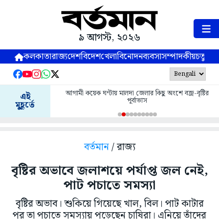
৯ আগস্ট, ২০২৬
কলকাতা
রাজ্য
দেশ
বিদেশ
খেলা
বিনোদন
ব্যবসা
সম্পাদকীয়
চতুষ্পর্ণ
আগামী কয়েক ঘণ্টায় মালদা জেলার কিছু অংশে বজ্র-বৃষ্টির
এই
পূর্বাভাস
মুহূর্তে
বর্তমান
/ রাজ্য
বৃষ্টির অভাবে জলাশয়ে পর্যাপ্ত জল নেই,
পাট পচাতে সমস্যা
বৃষ্টির অভাব। শুকিয়ে গিয়েছে খাল, বিল। পাট কাটার
পর তা পচাতে সমস্যায় পড়েছেন চাষিরা। এনিয়ে তাঁদের