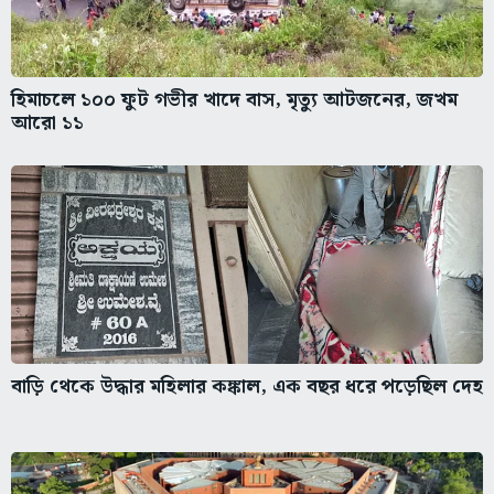
হিমাচলে ১০০ ফুট গভীর খাদে বাস, মৃত্যু আটজনের, জখম
আরো ১১
বাড়ি থেকে উদ্ধার মহিলার কঙ্কাল, এক বছর ধরে পড়েছিল দেহ