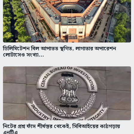
ডিলিমিটেশন বিল আপাতত স্থগিত, লাগাতার অপারেশন
লোটাসেও সংখ্যা...
নিটের প্রশ্ন ফাঁস শীর্ষস্তর থেকেই, সিবিআইয়ের কাঠগড়ায়
এনটিএ