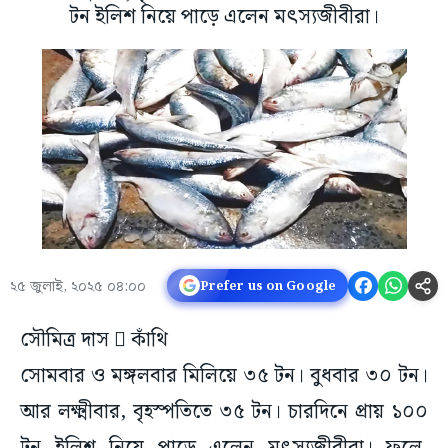
টন ইলিশ নিয়ে পাড়ে এলেন মৎস্যজীবীরা।
২৫ জুলাই, ২০২৫ ০৪:০০
Prefer us on Google
সৌমিত্র দাস  কাঁথি
সোমবার ও মঙ্গলবার মিলিয়ে ৩৫ টন। বুধবার ৩০ টন।
আর লক্ষ্মীবার, বৃহস্পতিতে ৩৫ টন। চারদিনে প্রায় ১০০