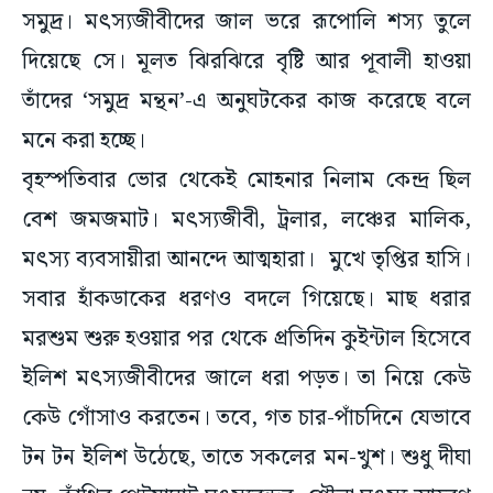
সমুদ্র। মৎস্যজীবীদের জাল ভরে রূপোলি শস্য তুলে
দিয়েছে সে। মূলত ঝিরঝিরে বৃষ্টি আর পূবালী হাওয়া
তাঁদের ‘সমুদ্র মন্থন’-এ অনুঘটকের কাজ করেছে বলে
মনে করা হচ্ছে।
বৃহস্পতিবার ভোর থেকেই মোহনার নিলাম কেন্দ্র ছিল
বেশ জমজমাট। মৎস্যজীবী, ট্রলার, লঞ্চের মালিক,
মৎস্য ব্যবসায়ীরা আনন্দে আত্মহারা। মুখে তৃপ্তির হাসি।
সবার হাঁকডাকের ধরণও বদলে গিয়েছে। মাছ ধরার
মরশুম শুরু হওয়ার পর থেকে প্রতিদিন কুইন্টাল হিসেবে
ইলিশ মৎস্যজীবীদের জালে ধরা পড়ত। তা নিয়ে কেউ
কেউ গোঁসাও করতেন। তবে, গত চার-পাঁচদিনে যেভাবে
টন টন ইলিশ উঠেছে, তাতে সকলের মন-খুশ। শুধু দীঘা