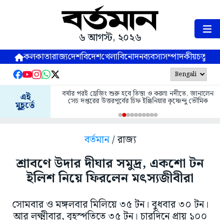
৬ আগস্ট, ২০২৬
কলকাতা
রাজ্য
দেশ
বিদেশ
খেলা
বিনোদন
ব্যবসা
সম্পাদকীয়
চতুষ্পর্ণ
বর্ষার পরই ড্রেজিং শুরু হবে তিস্তা ও করলা নদীতে, জানালেন
এই
সেচ দপ্তরের উত্তরপূর্বের চিফ ইঞ্জিনিয়ার কৃষ্ণেন্দু ভৌমিক
মুহূর্তে
বর্তমান
/ রাজ্য
শ্রাবণে উদার দীঘার সমুদ্র, একশো টন
ইলিশ নিয়ে ফিরলেন মৎস্যজীবীরা
সোমবার ও মঙ্গলবার মিলিয়ে ৩৫ টন। বুধবার ৩০ টন।
আর লক্ষ্মীবার, বৃহস্পতিতে ৩৫ টন। চারদিনে প্রায় ১০০