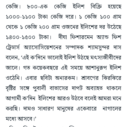
কেজি। ৮০০-এক কেজি ইলিশ বিক্রি হয়েছে
১০০০-১১০০ টাকা কেজি দরে। ১ কেজি ১০০ গ্রাম
থেকে ১ কেজি ২০০ গ্রাম ওজনের ইলিশের দর উঠেছে
১৪০০-১৫০০ টাকা। দীঘা ফিশারমেন অ্যান্ড ফিশ
ট্রেডার্স অ্যাসোসিয়েশনের সম্পাদক শ্যামসুন্দর দাস
বলেন, ‘এই ক’দিনে ভালোই ইলিশ উঠছে মৎস্যজীবীদের
জালে। গত কয়েকবছরে এই সময়ে আশানুরূপ ইলিশ
ওঠেনি। এবার ছবিটা অন্যরকম। শ্রাবণের ঝিরঝিরে
বৃষ্টির সঙ্গে পুবালী বাতাসের দাপট অব্যাহত থাকলে
আগামী ক’দিন ইলিশের আরও উঠবে বলেই আমরা মনে
করছি। দামও সাধারণ মানুষের একেবারে নাগালের
মধ্যে আসবে।’