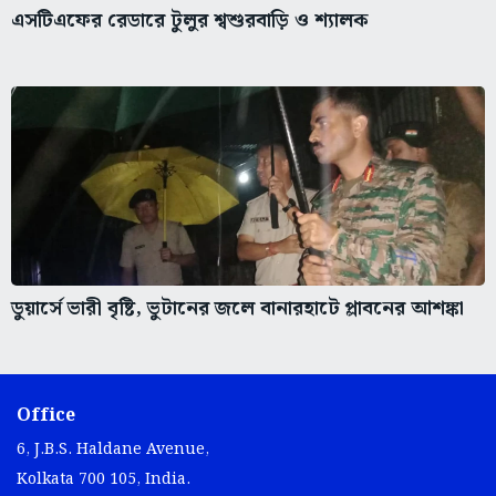
এসটিএফের রেডারে টুলুর শ্বশুরবাড়ি ও শ্যালক
ডুয়ার্সে ভারী বৃষ্টি, ভুটানের জলে বানারহাটে প্লাবনের আশঙ্কা
Office
6, J.B.S. Haldane Avenue,
Kolkata 700 105, India.