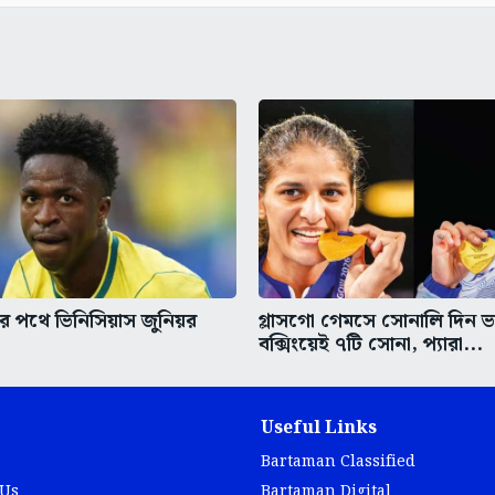
র পথে ভিনিসিয়াস জুনিয়র
গ্লাসগো গেমসে সোনালি দিন 
বক্সিংয়েই ৭টি সোনা, প্যারা...
Useful Links
Bartaman Classified
 Us
Bartaman Digital