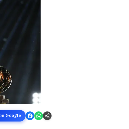
 on Google