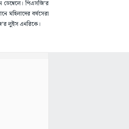
ে ডেম্বেলে। পিএসজি’র
ঠানে মহিলাদের বর্ষসেরা
জি’র লুইস এনরিকে।