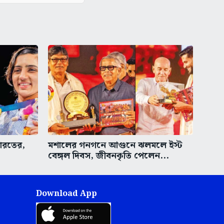
ভারতের,
মশালের গনগনে আগুনে ঝলমলে ইস্ট
বেঙ্গল দিবস, জীবনকৃতি পেলেন...
Download App