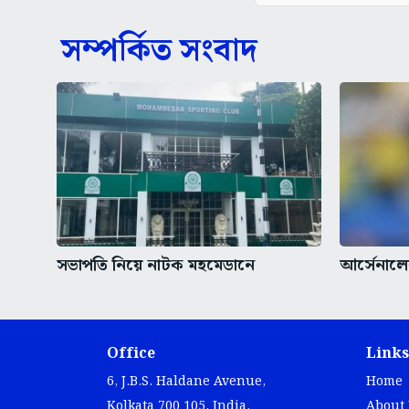
সম্পর্কিত সংবাদ
সভাপতি নিয়ে নাটক মহমেডানে
আর্সেনালে
Office
Links
6, J.B.S. Haldane Avenue,
Home
Kolkata 700 105, India.
About