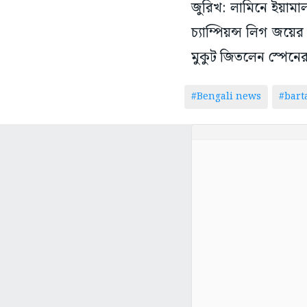
জুরিখ: লামিনে ইয়ামা
চ্যাম্পিয়ন্স লিগ জয়ের
মুকুট জিতলেন স্পেনে
#Bengali news
#bar