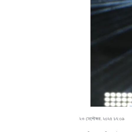
২৩ সেপ্টেম্বর, ২০২৫ ১৭:০৯