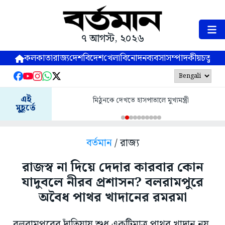
৭ আগস্ট, ২০২৬
কলকাতা
রাজ্য
দেশ
বিদেশ
খেলা
বিনোদন
ব্যবসা
সম্পাদকীয়
চতুষ্পর্ণ
এই
মিঠুনকে দেখতে হাসপাতালে মুখ্যমন্ত্রী
মুহূর্তে
বর্তমান
/ রাজ্য
রাজস্ব না দিয়ে দেদার কারবার কোন
যাদুবলে নীরব প্রশাসন? বলরামপুরে
অবৈধ পাথর খাদানের রমরমা
বলরামপুরের দাঁতিয়ায় শুধু একটিমাত্র পাথর খাদান নয়,