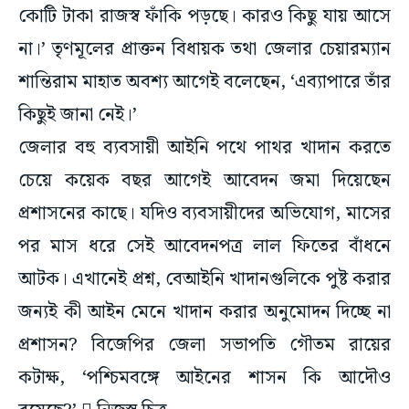
কোটি টাকা রাজস্ব ফাঁকি পড়ছে। কারও কিছু যায় আসে
না।’ তৃণমূলের প্রাক্তন বিধায়ক তথা জেলার চেয়ারম্যান
শান্তিরাম মাহাত অবশ্য আগেই বলেছেন, ‘এব্যাপারে তাঁর
কিছুই জানা নেই।’
জেলার বহু ব্যবসায়ী আইনি পথে পাথর খাদান করতে
চেয়ে কয়েক বছর আগেই আবেদন জমা দিয়েছেন
প্রশাসনের কাছে। যদিও ব্যবসায়ীদের অভিযোগ, মাসের
পর মাস ধরে সেই আবেদনপত্র লাল ফিতের বাঁধনে
আটক। এখানেই প্রশ্ন, বেআইনি খাদানগুলিকে পুষ্ট করার
জন্যই কী আইন মেনে খাদান করার অনুমোদন দিচ্ছে না
প্রশাসন? বিজেপির জেলা সভাপতি গৌতম রায়ের
কটাক্ষ, ‘পশ্চিমবঙ্গে আইনের শাসন কি আদৌও