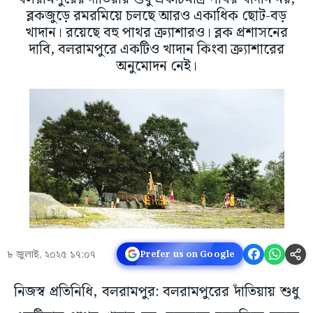
ব্লকজুড়ে রমরমিয়ে চলছে আরও একাধিক ছোট-বড়
খাদান। রয়েছে বহু পাথর ক্র্যাশারও। ব্লক প্রশাসনের
দাবি, বলরামপুরে একটিও খাদান কিংবা ক্র্যাশারের
অনুমোদন নেই।
৮ জুলাই, ২০২৫ ১৭:০৭
Prefer us on Google
নিজস্ব প্রতিনিধি, বলরামপুর: বলরামপুরের দাঁতিয়ায় শুধু