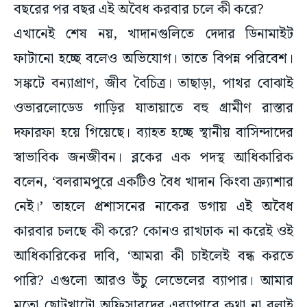
বছরের পর বছর এই অবৈধ করবার চলে কী করে?
এখানেই শেষ নয়, খাদানগুলিতে দেদার ডিনামাইট
ফাটানো হচ্ছে বলেও অভিযোগ। তাতে বিপন্ন পরিবেশ।
সঙ্কটে বন্যাপ্রাণ, জীব বৈচিত্র। তাছাড়া, পাথর বোঝাই
ওভারলোডেড গাড়ির যাতায়াতে বহু গ্রামীণ রাস্তার
দফারফা হয়ে গিয়েছে। ব্যাহত হচ্ছে স্থানীয় বাসিন্দাদের
স্বাভাবিক জনজীবন। ব্লকের এক পদস্থ আধিকারিক
বলেন, ‘বলরামপুরে একটিও বৈধ খাদান কিংবা ক্র্যাশার
নেই।’ তাহলে প্রশাসনের নাকের ডগায় এই অবৈধ
কারবার চলছে কী করে? কোনও রাখঢাক না করেই ওই
আধিকারিকের দাবি, ‘আমরা কী চাইলেই বন্ধ করতে
পারি? এগুলো আরও উঁচু লেভেলের ব্যাপার। আমার
মতো ছোটখাটো অফিসারদের এব্যাপারে কথা না বলাই