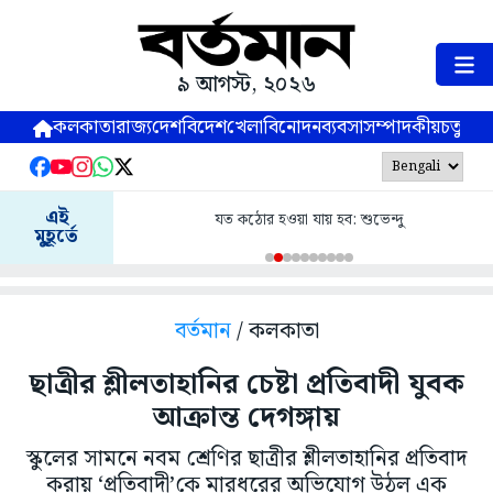
৯ আগস্ট, ২০২৬
কলকাতা
রাজ্য
দেশ
বিদেশ
খেলা
বিনোদন
ব্যবসা
সম্পাদকীয়
চতুষ্পর্ণ
এই
যত কঠোর হওয়া যায় হব: শুভেন্দু
মুহূর্তে
বর্তমান
/ কলকাতা
ছাত্রীর শ্লীলতাহানির চেষ্টা প্রতিবাদী যুবক
আক্রান্ত দেগঙ্গায়
স্কুলের সামনে নবম শ্রেণির ছাত্রীর শ্লীলতাহানির প্রতিবাদ
করায় ‘প্রতিবাদী’কে মারধরের অভিযোগ উঠল এক