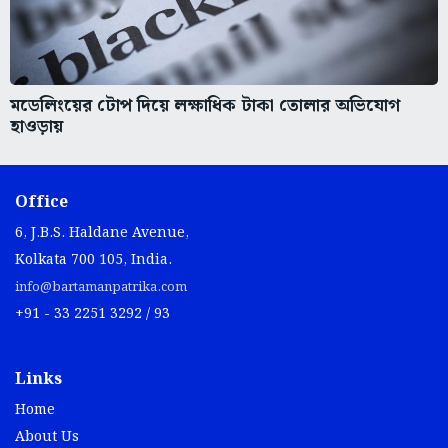
মডেলিংয়ের টোপ দিয়ে লক্ষাধিক টাকা তোলার অভিযোগ
হাওড়ায়
Office
6, J.B.S. Haldane Avenue,
Kolkata 700 105, India.
info@bartamanpatrika.com
+91 - 33 2251 3292 / 93
Links
Home
About Us