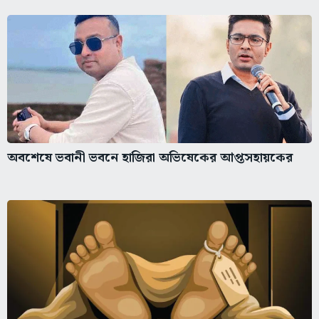
অবশেষে ভবানী ভবনে হাজিরা অভিষেকের আপ্তসহায়কের