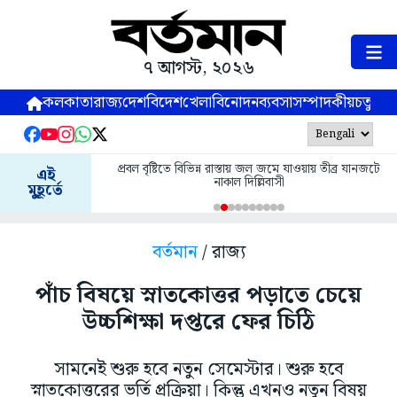
৭ আগস্ট, ২০২৬
কলকাতা
রাজ্য
দেশ
বিদেশ
খেলা
বিনোদন
ব্যবসা
সম্পাদকীয়
চতুষ্পর্ণ
প্রবল বৃষ্টিতে বিভিন্ন রাস্তায় জল জমে যাওয়ায় তীব্র যানজটে
এই
নাকাল দিল্লিবাসী
মুহূর্তে
বর্তমান
/ রাজ্য
পাঁচ বিষয়ে স্নাতকোত্তর পড়াতে চেয়ে
উচ্চশিক্ষা দপ্তরে ফের চিঠি
সামনেই শুরু হবে নতুন সেমেস্টার। শুরু হবে
স্নাতকোত্তরের ভর্তি প্রক্রিয়া। কিন্তু এখনও নতুন বিষয়