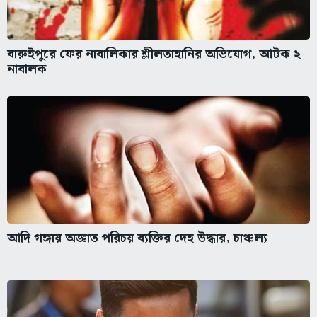
বারুইপুরে ফের নাবালিকার শ্লীলতাহানির অভিযোগ, আটক ২
নাবালক
আদি গঙ্গায় অজ্ঞাত পরিচয় ব্যক্তির দেহ উদ্ধার, চাঞ্চল্য