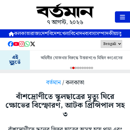
৭ আগস্ট, ২০২৬
কলকাতা
রাজ্য
দেশ
বিদেশ
খেলা
বিনোদন
ব্যবসা
সম্পাদকীয়
চতুষ্পর্ণ
এই
অগ্নিবীর যোজনার বিরুদ্ধে উত্তরাখণ্ডে মিছিল কংগ্রেসের
মুহূর্তে
বর্তমান
/ কলকাতা
বাঁশদ্রোণীতে স্কুলছাত্রের মৃত্যু ঘিরে
ক্ষোভের বিস্ফোরণ, আটক প্রিন্সিপাল সহ
৩
বাঁশদ্রোণীতে স্কুলের ভিতর ছাত্রের অসুস্থ হয়ে পড়া এবং