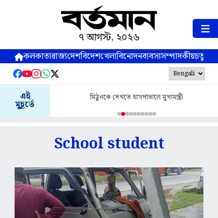
৭ আগস্ট, ২০২৬
কলকাতা
রাজ্য
দেশ
বিদেশ
খেলা
বিনোদন
ব্যবসা
সম্পাদকীয়
চতুষ্পর্ণ
এই
মিঠুনকে দেখতে হাসপাতালে মুখ্যমন্ত্রী
মুহূর্তে
School student