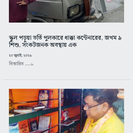
স্কুল পড়ুয়া ভর্তি পুলকারে ধাক্কা কন্টেনারের, জখম ৯
শিশু, সংকটজনক অবস্থায় এক
২০ জুলাই, ২০২৬
বিস্তারিত