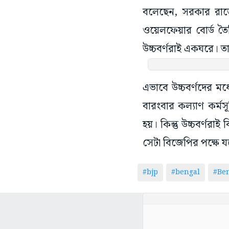
বলেছেন, সরকার রাজ
ওয়েলফেয়ার বোর্ড ত
উচ্চবর্ণরাই একঘরে। ত
এভাবে উচ্চবর্ণদের ম
বারংবার কল্যাণ কর্মস
হয়। কিন্তু উচ্চবর্ণর
সেটা বিজেপির পক্ষে যথ
#bjp
#bengal
#Be