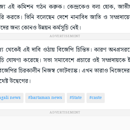
্যে এই কমিশন গঠন করুক। কেন্দ্রকেও বলা হোক, জাতী
ৈরি করতে। তিনি বলেছেন দেশে নানাবিধ জাতি ও সম্প্রদা
াদের জন্য কোনও উন্নয়ন কর্মসূচি নেই।
ADVERTISEMENT
ধ্যে থেকেই এই দাবি ওঠায় বিজেপি চিন্তিত। কারণ অনগ্রসর
ূচি ঘোষণা করেছে। সভা সমাবেশে প্রচারে ওই সম্প্রদায়কে 
াই বিজেপির চিরকালীন নিজস্ব ভোটব্যাঙ্ক। এখন তারাও নিজ
েষ্ট উদ্বেগের।
ngali news
#bartaman news
#State
#caste
ADVERTISEMENT