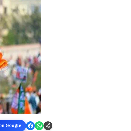
 on Google