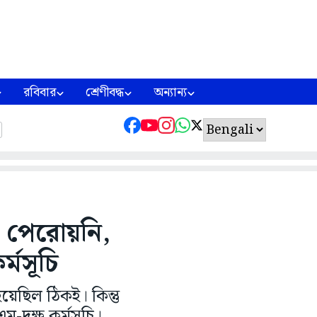
রবিবার
শ্রেণীবদ্ধ
অন্যান্য
রও পেরোয়নি,
্মসূচি
হয়েছিল ঠিকই। কিন্তু
এম-দক্ষ কর্মসূচি।