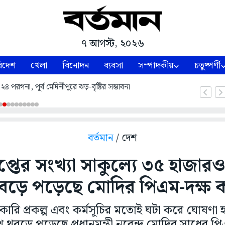
৭ আগস্ট, ২০২৬
িদেশ
খেলা
বিনোদন
ব্যবসা
সম্পাদকীয়
চতুষ্পর্ণী
৪ পরগনা, পূর্ব মেদিনীপুরে ঝড়-বৃষ্টির সম্ভাবনা
বর্তমান
/ দেশ
্রাপ্তের সংখ্যা সাকুল্যে ৩৫ হাজা
ুবড়ে পড়েছে মোদির পিএম-দক্ষ কর
 সরকারি প্রকল্প এবং কর্মসূচির মতোই ঘটা করে ঘোষণা 
ুখ থুবড়ে পড়েছে প্রধানমন্ত্রী নরেন্দ্র মোদির সাধের পি