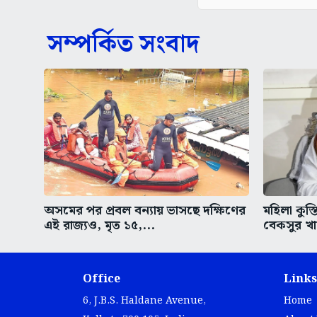
সম্পর্কিত সংবাদ
অসমের পর প্রবল বন্যায় ভাসছে দক্ষিণের
মহিলা কুস্
এই রাজ্যও, মৃত ১৫,...
বেকসুর খা
Office
Links
6, J.B.S. Haldane Avenue,
Home
Kolkata 700 105, India.
About
Contac
info@bartamanpatrika.com