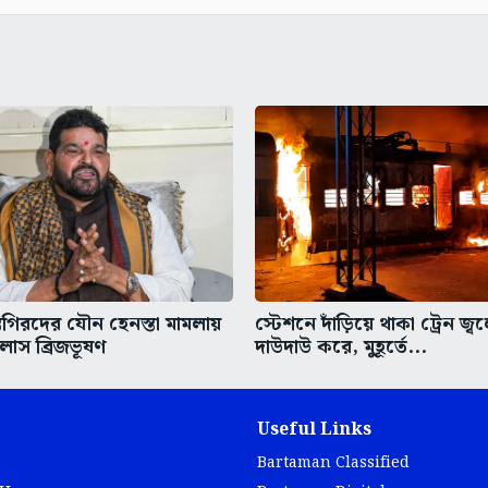
তিগিরদের যৌন হেনস্তা মামলায়
স্টেশনে দাঁড়িয়ে থাকা ট্রেন জ
লাস ব্রিজভূষণ
দাউদাউ করে, মুহূর্তে...
Useful Links
Bartaman Classified
 Us
Bartaman Digital
t Us