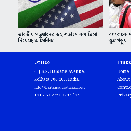
ভারতীয় পড়ুয়াদের ৬২ শতাংশ কম ভিসা
ব্যাংককে 
দিয়েছে আমেরিকা
স্কুলপড়ুয়া
Office
Links
6, J.B.S. Haldane Avenue,
Home
Kolkata 700 105, India.
About
Contac
info@bartamanpatrika.com
+91 - 33 2251 3292 / 93
Privac