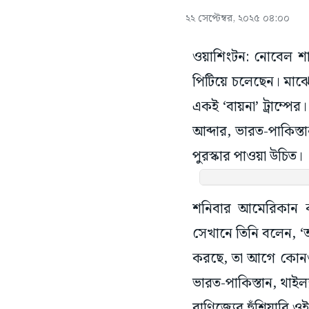
২২ সেপ্টেম্বর, ২০২৫ ০৪:০০
ওয়াশিংটন: নোবেল শান্
পিটিয়ে চলেছেন। মাঝে 
একই ‘বায়না’ ট্রাম্পের
আব্দার, ভারত-পাকিস্তা
পুরস্কার পাওয়া উচিত।
শনিবার আমেরিকান কর্ন
সেখানে তিনি বলেন, ‘আ
করছে, তা আগে কোনওদি
ভারত-পাকিস্তান, থাইল
বাণিজ্যের হুঁশিয়ারি ওই