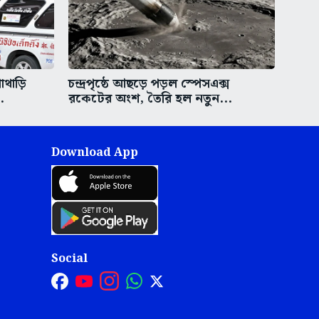
াথাড়ি
চন্দ্রপৃষ্ঠে আছড়ে পড়ল স্পেসএক্স
.
রকেটের অংশ, তৈরি হল নতুন...
Download App
Social