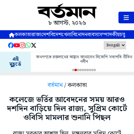
৮ আগস্ট, ২০২৬
কলকাতা
রাজ্য
দেশ
বিদেশ
খেলা
বিনোদন
ব্যবসা
সম্পাদকীয়
চতুষ্পর্ণ
জনগণকে রক্তদানের আহ্বান জানালেন বিজেপি সভাপতি নীতিন
এই
নবীন
মুহূর্তে
বর্তমান
/ কলকাতা
কলেজে ভর্তির আবেদনের সময় আরও
দশদিন বাড়িয়ে দিল রাজ্য, সুপ্রিম কোর্টে
ওবিসি মামলার শুনানি পিছল
রাজ্য সরকার আশায় ছিল, মঙ্গলবার সুপ্রিম কোর্টে