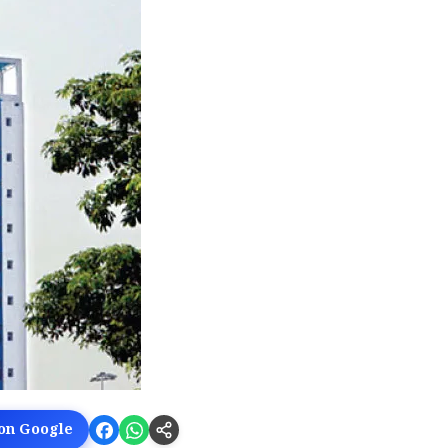
 on Google