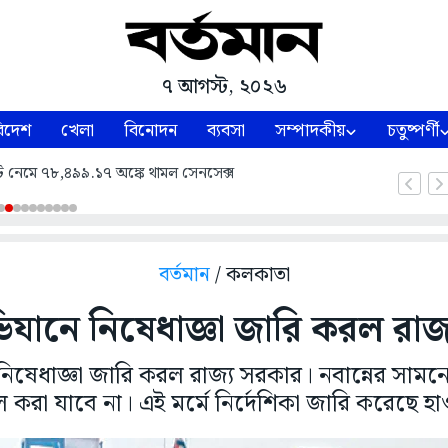
৭ আগস্ট, ২০২৬
িদেশ
খেলা
বিনোদন
ব্যবসা
সম্পাদকীয়
চতুষ্পর্ণী
ট নেমে ৭৮,৪৯৯.১৭ অঙ্কে থামল সেনসেক্স
বর্তমান
/ কলকাতা
ভিযানে নিষেধাজ্ঞা জারি করল রাজ্
নিষেধাজ্ঞা জারি করল রাজ্য সরকার। নবান্নের সামনে প্
ল করা যাবে না। এই মর্মে নির্দেশিকা জারি করেছে হ