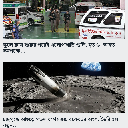
স্কুলে ক্লাস শুরুর পরেই এলোপাথাড়ি গুলি, মৃত ৬, আহত
কমপক্ষে...
চন্দ্রপৃষ্ঠে আছড়ে পড়ল স্পেসএক্স রকেটের অংশ, তৈরি হল
নতুন...