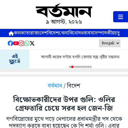
৯ আগস্ট, ২০২৬
কলকাতা
রাজ্য
দেশ
বিদেশ
খেলা
বিনোদন
ব্যবসা
সম্পাদকীয়
চতুষ্পর্ণ
এই
আগামী কয়েক ঘণ্টায় হুগলি জেলায় বজ্র-বৃষ্টির সম্ভাবনা
মুহূর্তে
বর্তমান
/ বিদেশ
বিক্ষোভকারীদের উপর গুলি: ওলির
গ্রেফতারি চেয়ে সরব হল জেন-জি
গণবিদ্রোহের মুখে পড়ে নেপালের প্রধানমন্ত্রীর পদ থেকে
পদত্যাগ করতে বাধ্য হয়েছেন কে পি শর্মা ওলি। এবার