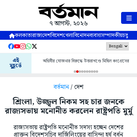
৭ আগস্ট, ২০২৬
কলকাতা
রাজ্য
দেশ
বিদেশ
খেলা
বিনোদন
ব্যবসা
সম্পাদকীয়
চতুষ্পর্ণ
এই
অগ্নিবীর যোজনার বিরুদ্ধে উত্তরাখণ্ডে মিছিল কংগ্রেসের
মুহূর্তে
বর্তমান
/ দেশ
শ্রিংলা, উজ্জ্বল নিকম সহ চার জনকে
রাজ্যসভায় মনোনীত করলেন রাষ্ট্রপতি মুর্মু
রা‌জ্যসভায় রাষ্ট্রপতি মনোনীত সদস্য হচ্ছেন দেশের
প্রাক্তন বিদেশসচিব দার্জিলিংয়ের বাসিন্দা হর্ষ বর্ধন