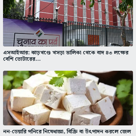
এসআইআর: ঝাড়খণ্ডে খসড়া তালিকা থেকে বাদ ৪৩ লক্ষের
বেশি ভোটারের...
নন-ডেয়ারি পনিরে নিষেধাজ্ঞা, বিক্রি বা উৎপাদন করলে জেল