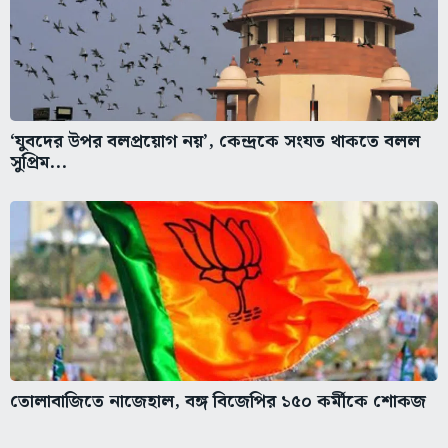
‘যুবদের উপর বলপ্রয়োগ নয়’, কেন্দ্রকে সংযত থাকতে বলল
সুপ্রিম...
তোলাবাজিতে নাজেহাল, বঙ্গ বিজেপির ১৫০ কর্মীকে শোকজ