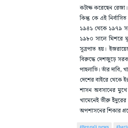
কটাক্ষ করেছেন রেজা।
কিন্তু কে এই নির্বাস
১৯৪১ থেকে ১৯৭৯ সাল প
১৯৮০ সালে মিশরে মৃত্
সূত্রপাত হয়। ইজরায়ে
বিরুদ্ধে দেশজুড়ে সরক
পাহলাভি। তাঁর দাবি, 
দেশের বাইরে থেকে ইরা
শাসন অবসানের মুখে 
খামেনেই ভীরু ইঁদুরের 
অপশাসনের শিকার প্র
#Bengali news
#bar