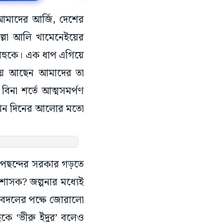
 আমাদের আর্জি, দেশের
তোল্লা আলি খামেনেইয়ের
নিয়াহুকে। এক ধাপ এগিয়ে
লুকিয়ে আছেন আমাদের তা
না শর্তে আত্মসমর্পণ
খন দিনের আলোর মতো
 পছন্দের সরকার গড়তে
শাসক? জল্পনার মধ্যেই
া বদলের পক্ষে জোরালো
ে ‘ভীরু ইঁদুর’ বলেও