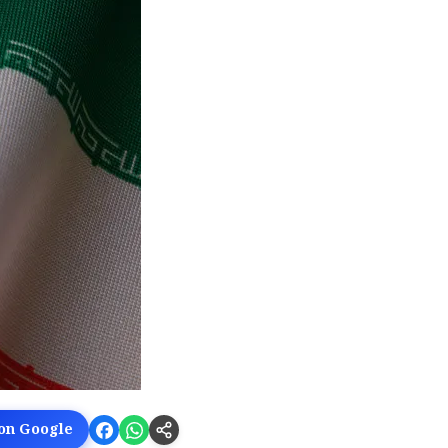
 on Google