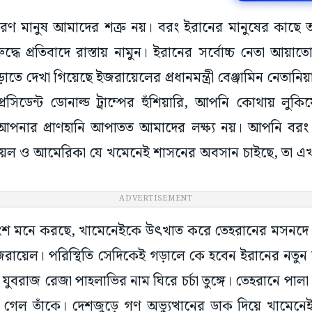
াধারণ মানুষ আমাদের শত্রু নয়। বরং ইরানের মানুষের কাছে
ুদ্ধে প্রতিবাদে রাস্তায় নামুন। ইরানের সর্বোচ্চ নেতা আয়া
ড়াতে দেখা গিয়েছে ইজরায়েলের প্রধানমন্ত্রী বেঞ্জামিন নেতা
রেসিডেন্ট ডোনাল্ড ট্রাম্পের হুঁশিয়ারি, আপনি কোথায় 
পনার প্রাণহানি আপাতত আমাদের লক্ষ্য নয়। আপনি বরং বি
ায়েল ও আমেরিকা যে খমেনেই শাসনের অবসান চাইছে, তা এ
ADVERTISEMENT
ংশ মনে করছে, খামেনেইকে উৎখাত করে তেহরানের মসনদে
ায়েল। পরিস্থিতি সেদিকেই গড়ালে কে হবেন ইরানের নতুন 
 যুবরাজ রেজা পাহলাভির নাম ঘিরে চর্চা তুঙ্গে। তেহরানে পাল
েল তাঁকে। দেশজুড়ে গণ অভ্যুত্থানের ডাক দিয়ে খামেনেইক