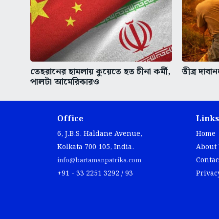
তেহরানের হামলায় কুয়েতে হত চীনা কর্মী,
তীব্র দাবা
পালটা আমেরিকারও
Office
Links
6, J.B.S. Haldane Avenue,
Home
Kolkata 700 105, India.
About
Contac
info@bartamanpatrika.com
+91 - 33 2251 3292 / 93
Privac