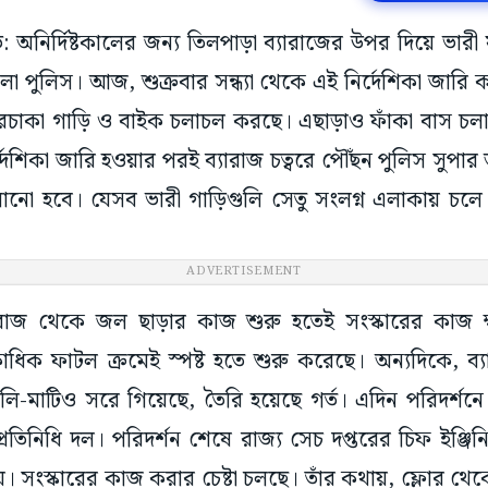
ড়ি: অনির্দিষ্টকালের জন্য তিলপাড়া ব্যারাজের উপর দিয়ে ভারী
 পুলিস। আজ, শুক্রবার সন্ধ্যা থেকে এই নির্দেশিকা জারি কর
চারচাকা গাড়ি ও বাইক চলাচল করছে। এছাড়াও ফাঁকা বাস চলাচ
র্দেশিকা জারি হওয়ার পরই ব্যারাজ চত্বরে পৌঁছন পুলিস সুপ
লানো হবে। যেসব ভারী গাড়িগুলি সেতু সংলগ্ন এলাকায় চলে
ADVERTISEMENT
্যারাজ থেকে জল ছাড়ার কাজ শুরু হতেই সংস্কারের কাজ ক্ষত
াধিক ফাটল ক্রমেই স্পষ্ট হতে শুরু করেছে। অন্যদিকে, ব
ি-মাটিও সরে গিয়েছে, তৈরি হয়েছে গর্ত। এদিন পরিদর্শন
প্রতিনিধি দল। পরিদর্শন শেষে রাজ্য সেচ দপ্তরের চিফ ইঞ্জিন
য়। সংস্কারের কাজ করার চেষ্টা চলছে। তাঁর কথায়, ফ্লোর থ