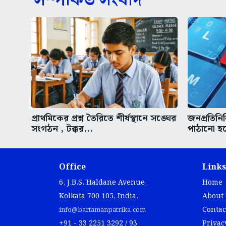
সম্পর্কিত সংবাদ
প্রাথমিকের প্রশ্ন তৈরিতে শীর্ষস্থানে সঙ্ঘের
জনপ্রতিনি
সংগঠন , টক্কর...
পাঠানো হচ্
Office
Links
6, J.B.S. Haldane Avenue,
Home
Kolkata 700 105, India.
About
Contac
info@bartamanpatrika.com
+91 - 33 2251 3292 / 93
Privac