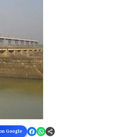
 on Google