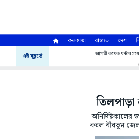
কলকাতা
রাজ্য
দেশ
ব
আগামী কয়েক ঘণ্টার মধ্য
এই মুহূর্তে
তিলপাড়া ব
অনির্দিষ্টকালের 
করল বীরভূম জেলা 