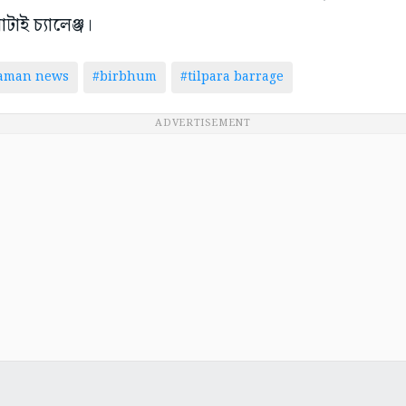
টাই চ্যালেঞ্জ।
taman news
#birbhum
#tilpara barrage
ADVERTISEMENT