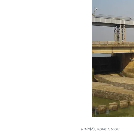
১ আগস্ট, ২০২৫ ১৯:০৮