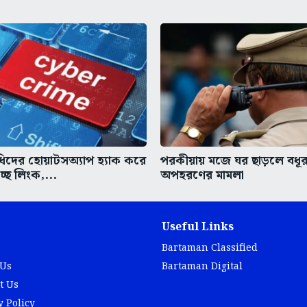
ধিদের হোয়াটসঅ্যাপ হ্যাক করে
পরকীয়ায় মজে ঘর ছাড়লে বধূর
ছে লিংক,...
অপহরণের মামলা
Useful Links
Bartaman Classified
 Us
Bartaman Digital
t Us
y Policy