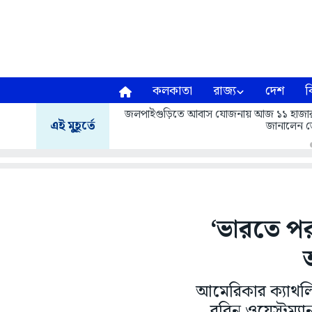
কলকাতা
রাজ্য
দেশ
ব
জলপাইগুড়িতে আবাস যোজনায় আজ ১১ হাজার ৬১৩ 
এই মুহূর্তে
জানালেন জ
‘ভারতে পর
আমেরিকার ক্যাথলিক
রবিন ওয়েস্টম্য