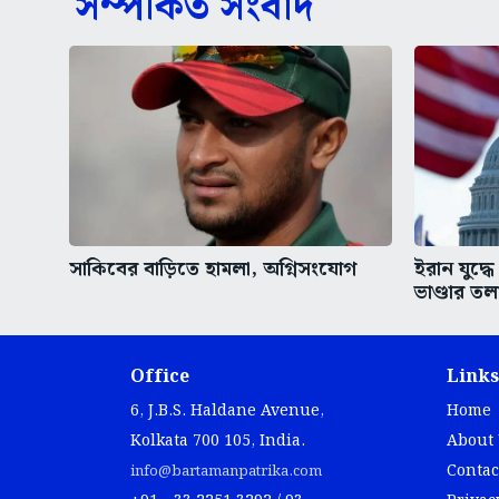
সম্পর্কিত সংবাদ
সাকিবের বাড়িতে হামলা, অগ্নিসংযোগ
ইরান যুদ্ধে 
ভাণ্ডার তল
Office
Links
6, J.B.S. Haldane Avenue,
Home
Kolkata 700 105, India.
About
Contac
info@bartamanpatrika.com