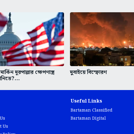
মার্কিন দূরপাল্লার ক্ষেপণাস্ত্র
দুবাইয়ে বিস্ফোরণ
ানিতে?...
Useful Links
Bartaman Classified
 Us
Bartaman Digital
t Us