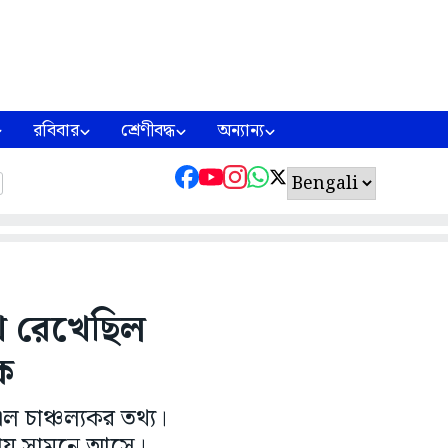
রবিবার
শ্রেণীবদ্ধ
অন্যান্য
খে রেখেছিল
ক
ল চাঞ্চল্যকর তথ্য।
িয়ায় সামনে আসে।