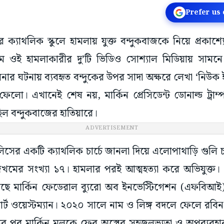
Prefer us
্যাথলিক স্কুলে হামলায় যুক্ত বন্দুকবাজকে নিয়ে প্রকাশ্য
ামে ওই হামলাকারীর দু’টি ভিডিও সোশ্যাল মিডিয়ায় সাম
ালনার ঘটনায় ব্যবহৃত বন্দুকের উপর সাদা অক্ষরে লেখা ‘নিউক ই
লো। এখানেই শেষ নয়, মার্কিন প্রেসিডেন্ট ডোনাল্ড ট্র
িল বন্দুকবাজের হাতিয়ারে।
ADVERTISEMENT
িসের একটি ক্যাথলিক চার্চে জানলা দিয়ে এলোপাথাড়ি গুলি
। জখমের সংখ্যা ১৭। হামলার পরই আত্মহত্যা করে অভিযুক্ত
ছে মার্কিন ফেডেরাল ব্যুরো অব ইনভেস্টিগেশন (এফবিআই)
্ট ওয়েস্টম্যান। ২০২০ সালে নাম ও লিঙ্গ বদলে ফেলে রবিন
যুর পর মার্কিন মুলুকে ফের অস্ত্রের সহজলভ্যতা ও অপব্যবহার