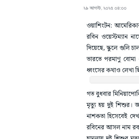
২৯ আগস্ট, ২০২৫ ০৪:০০
ওয়াশিংটন: আমেরিকার ক
রবিন ওয়েস্টম্যান ন
দিয়েছে, স্কুলে গুলি চ
ভারতে পরমাণু বোমা ফে
ধ্বংসের কথাও লেখা ছ
গত বুধবার মিনিয়াপোল
মৃত্যু হয় দুই শিশুর
নাশকতা হিসেবেই দেখ
রবিনের আসল নাম রবার
হামলায় দুই শিশুর মৃত্