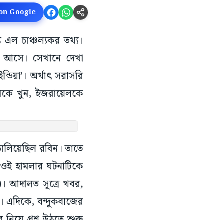
 on Google
ে এল চাঞ্চল্যকর তথ্য।
নে আসে। সেখানে দেখা
ন্ডিয়া’। অর্থাৎ সরাসরি
াম্পকে খুন, ইজরায়েলকে
 চালিয়েছিল রবিন। তাতে
। ওই হামলার ঘটনাটিকে
। আদালত সূত্রে খবর,
। এদিকে, বন্দুকবাজের
 নিয়ে প্রশ্ন উঠতে শুরু