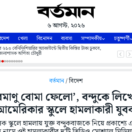
৬ আগস্ট, ২০২৬
িদেশ
খেলা
বিনোদন
ব্যবসা
সম্পাদকীয়
চতুষ্পর্ণী
বেনিফিশিয়ারির অ্যাকাউন্টে দ্বিতীয় কিস্তির টাকা ঢুকবে,
েলাশাসক অর্পিতা চৌধুরী
বর্তমান
/ বিদেশ
মাণু বোমা ফেলো’, বন্দুকে লি
আমেরিকার স্কুলে হামলাকারী যুব
 স্কুলে হামলায় যুক্ত বন্দুকবাজকে নিয়ে প্রকাশ্যে এ
ান নামে ওই হামলাকারীর দু’টি ভিডিও সোশ্যাল মিড