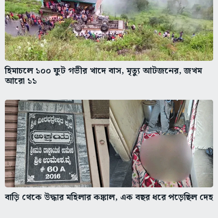
হিমাচলে ১০০ ফুট গভীর খাদে বাস, মৃত্যু আটজনের, জখম
আরো ১১
বাড়ি থেকে উদ্ধার মহিলার কঙ্কাল, এক বছর ধরে পড়েছিল দেহ