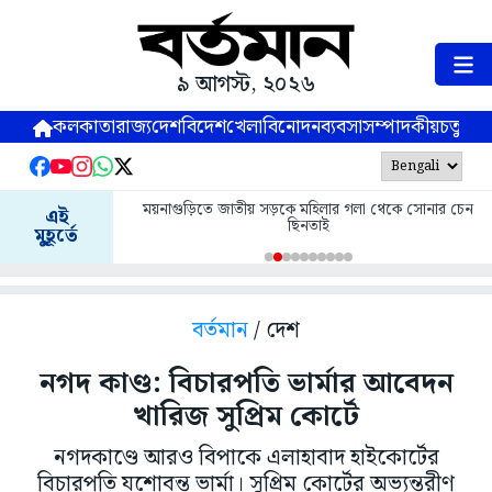
৯ আগস্ট, ২০২৬
কলকাতা
রাজ্য
দেশ
বিদেশ
খেলা
বিনোদন
ব্যবসা
সম্পাদকীয়
চতুষ্পর্ণ
ময়নাগুড়িতে জাতীয় সড়কে মহিলার গলা থেকে সোনার চেন
এই
ছিনতাই
মুহূর্তে
বর্তমান
/ দেশ
নগদ কাণ্ড: বিচারপতি ভার্মার আবেদন
খারিজ সুপ্রিম কোর্টে
নগদকাণ্ডে আরও বিপাকে এলাহাবাদ হাইকোর্টের
বিচারপতি যশোবন্ত ভার্মা। সুপ্রিম কোর্টের অভ্যন্তরীণ