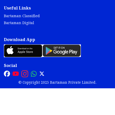
Useful Links
Bartaman Classified
Bartaman Digital
Download App
Social
© Copyright 2025 Bartaman Private Limited.