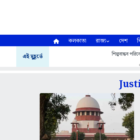
কলকাতা
রাজ্য
দেশ
ব
শিল্পবান্ধব পরিবে
এই মুহূর্তে
Just