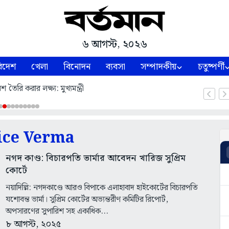
৬ আগস্ট, ২০২৬
িদেশ
খেলা
বিনোদন
ব্যবসা
সম্পাদকীয়
চতুষ্পর্ণী
শ তৈরি করার লক্ষ্য: মুখ্যমন্ত্রী
ice Verma
নগদ কাণ্ড: বিচারপতি ভার্মার আবেদন খারিজ সুপ্রিম
কোর্টে
নয়াদিল্লি: নগদকাণ্ডে আরও বিপাকে এলাহাবাদ হাইকোর্টের বিচারপতি
যশোবন্ত ভার্মা। সুপ্রিম কোর্টের অভ্যন্তরীণ কমিটির রিপোর্ট,
অপসারণের সুপারিশ সহ একাধিক...
৮ আগস্ট, ২০২৫