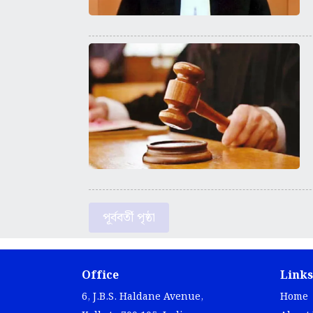
পূর্ববর্তী পৃষ্ঠা
Office
Links
6, J.B.S. Haldane Avenue,
Home