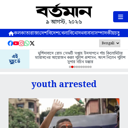
৯ আগস্ট, ২০২৬
কলকাতা
রাজ্য
দেশ
বিদেশ
খেলা
বিনোদন
ব্যবসা
সম্পাদকীয়
চতুষ্পর্ণ
মুর্শিদাবাদে রোড সেফটি সপ্তাহ উদযাপনে পাঁচ কিলোমিটার
এই
ম্যারাথনের আয়োজন করল পুলিশ প্রশাসন, অংশ নিলেন পুলিশ
মুহূর্তে
সুপার সচিন মক্কার
youth arrested