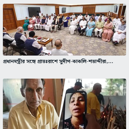
প্রধানমন্ত্রীর সঙ্গে প্রাতঃরাশে সুদীপ-কাকলি-শতাব্দীরা,...