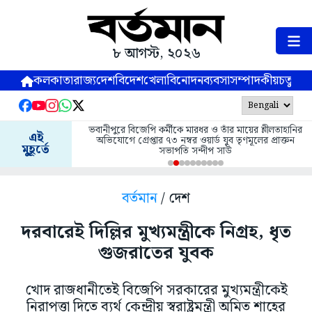
৮ আগস্ট, ২০২৬
কলকাতা
রাজ্য
দেশ
বিদেশ
খেলা
বিনোদন
ব্যবসা
সম্পাদকীয়
চতুষ্পর্ণ
ভবানীপুরে বিজেপি কর্মীকে মারধর ও তাঁর মায়ের শ্লীলতাহানির
এই
অভিযোগে গ্রেপ্তার ৭৩ নম্বর ওয়ার্ড যুব তৃণমূলের প্রাক্তন
মুহূর্তে
সভাপতি সন্দীপ সাউ
বর্তমান
/ দেশ
দরবারেই দিল্লির মুখ্যমন্ত্রীকে নিগ্রহ, ধৃত
গুজরাতের যুবক
খোদ রাজধানীতেই বিজেপি সরকারের মুখ্যমন্ত্রীকেই
নিরাপত্তা দিতে ব্যর্থ কেন্দ্রীয় স্বরাষ্ট্রমন্ত্রী অমিত শাহের