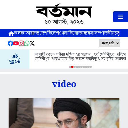
১০ আগস্ট, ২০২৬
কলকাতা
রাজ্য
দেশ
বিদেশ
খেলা
বিনোদন
ব্যবসা
সম্পাদকীয়
চতুষ্পর্ণ
আগামী কয়েক ঘণ্টায় দক্ষিণ ২৪ পরগনা, পূর্ব মেদিনীপুর, পশ্চিম
গ্রাহকের ক্রেডিট 
এই
মেদিনীপুর, ঝাড়গ্রামের কিছু অংশে বজ্রবিদ্যুৎ সহ বৃষ্টির সম্ভাবনা
, গ্রেপ্তার চেত
মুহূর্তে
video