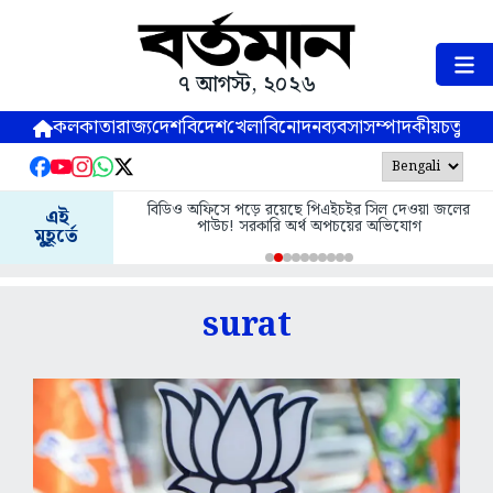
৭ আগস্ট, ২০২৬
কলকাতা
রাজ্য
দেশ
বিদেশ
খেলা
বিনোদন
ব্যবসা
সম্পাদকীয়
চতুষ্পর্ণ
বিডিও অফিসে পড়ে রয়েছে পিএইচইর সিল দেওয়া জলের
অন্নপূর্ণা যোজনায় কে
এই
পাউচ! সরকারি অর্থ অপচয়ের অভিযোগ
শু
মুহূর্তে
surat