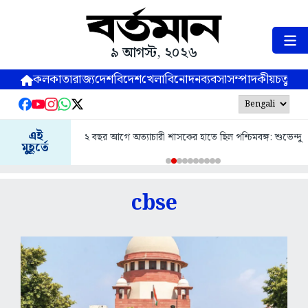
৯ আগস্ট, ২০২৬
কলকাতা
রাজ্য
দেশ
বিদেশ
খেলা
বিনোদন
ব্যবসা
সম্পাদকীয়
চতুষ্পর্ণ
অভয়ার ঘটনা সভ্য সমাজে ঘটতে পারে তা কল্পনাও
এই
ের হাতে ছিল পশ্চিমবঙ্গ: শুভেন্দু
শুভেন্দু
মুহূর্তে
cbse