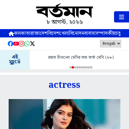
৮ আগস্ট, ২০২৬
কলকাতা
রাজ্য
দেশ
বিদেশ
খেলা
বিনোদন
ব্যবসা
সম্পাদকীয়
চতুষ্পর্ণ
এই
প্রয়াত লিওনেল মেসির বাবা জর্জ মেসি (৬৮)
ধসের জেরে উত্
মুহূর্তে
actress