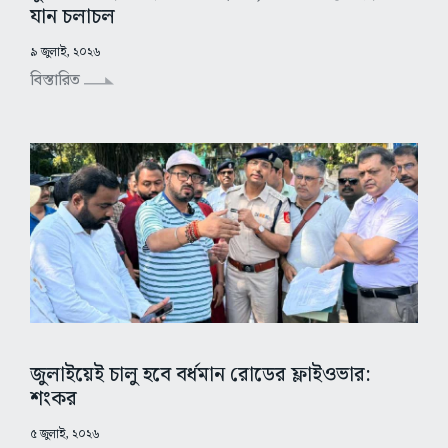
যান চলাচল
৯ জুলাই, ২০২৬
বিস্তারিত
জুলাইয়েই চালু হবে বর্ধমান রোডের ফ্লাইওভার:
শংকর
৫ জুলাই, ২০২৬