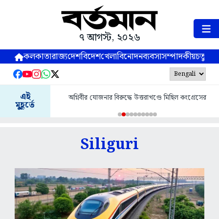
৭ আগস্ট, ২০২৬
কলকাতা
রাজ্য
দেশ
বিদেশ
খেলা
বিনোদন
ব্যবসা
সম্পাদকীয়
চতুষ্পর্ণ
জলপাইগুড়িতে আবাস যোজনায় আজ ১১
এই
রুদ্ধে উত্তরাখণ্ডে মিছিল কংগ্রেসের
বেনিফিশিয়ারির অ্যাকাউন্টে দ্বিতীয় কিস্তির টা
মুহূর্তে
জেলাশাসক অর্পিতা চৌধুরী
Siliguri