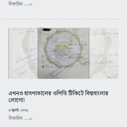
বিস্তারিত
এখনও হাসপাতালের ওপিডি টিকিটে বিশ্ববাংলার
লোগো!
৫ জুলাই, ২০২৬
বিস্তারিত