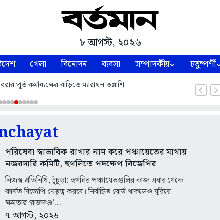
৮ আগস্ট, ২০২৬
িদেশ
খেলা
বিনোদন
ব্যবসা
সম্পাদকীয়
চতুষ্পর্ণী
পূর্ত কর্মাধ্যক্ষের বাড়িতে ম্যারাথন তল্লাশি
nchayat
পরিষেবা স্বাভাবিক রাখার নাম করে পঞ্চায়েতের মাথায়
নজরদারি কমিটি, হুগলিতে পদক্ষেপ বিজেপির
নিজস্ব প্রতিনিধি, চুঁচুড়া: হুগলির পঞ্চায়েতগুলির কাজ এবার থেকে
কার্যত বিজেপি নেতৃত্ব করবে। নির্বাচিত বোর্ড থাকলেও ঘুরিয়ে
ক্ষমতার ‘রাজদণ্ড’...
৭ আগস্ট, ২০২৬