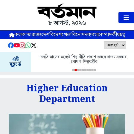
৮ আগস্ট, ২০২৬
কলকাতা
রাজ্য
দেশ
বিদেশ
খেলা
বিনোদন
ব্যবসা
সম্পাদকীয়
চতুষ্পর্ণ
চলতি মাসের মধ্যেই শিল্প নীতি প্রকাশ করবে রাজ্য সরকার,
এই
ঘোষণা শিল্পমন্ত্রীর
মুহূর্তে
Higher Education
Department