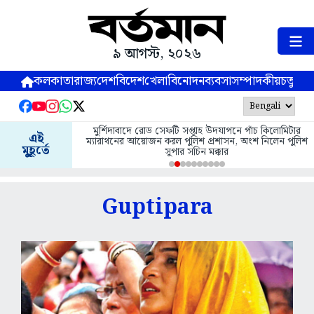
৯ আগস্ট, ২০২৬
কলকাতা
রাজ্য
দেশ
বিদেশ
খেলা
বিনোদন
ব্যবসা
সম্পাদকীয়
চতুষ্পর্ণ
মুর্শিদাবাদে রোড সেফটি সপ্তাহ উদযাপনে পাঁচ কিলোমিটার
এই
ম্যারাথনের আয়োজন করল পুলিশ প্রশাসন, অংশ নিলেন পুলিশ
মুহূর্তে
সুপার সচিন মক্কার
Guptipara