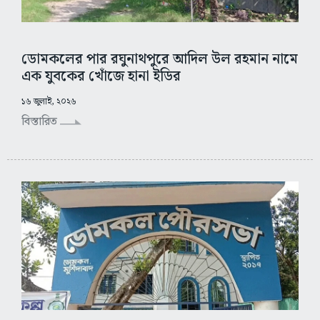
ডোমকলের পার রঘুনাথপুরে আদিল উল রহমান নামে
এক যুবকের খোঁজে হানা ইডির
১৬ জুলাই, ২০২৬
বিস্তারিত