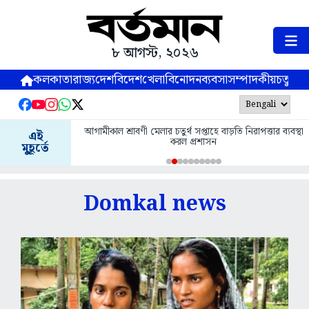
৮ আগস্ট, ২০২৬
কলকাতা
রাজ্য
দেশ
বিদেশ
খেলা
বিনোদন
ব্যবসা
সম্পাদকীয়
চতুষ্পর্ণ
আগামীকাল শ্রাবণী মেলার চতুর্থ সপ্তাহে বাড়তি নিরাপত্তার ব্যবস্থা
এই
করল প্রশাসন
মুহূর্তে
Domkal news