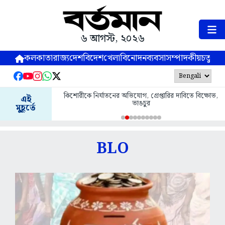
৬ আগস্ট, ২০২৬
কলকাতা
রাজ্য
দেশ
বিদেশ
খেলা
বিনোদন
ব্যবসা
সম্পাদকীয়
চতুষ্পর্ণ
কিশোরীকে নির্যাতনের অভিযোগ, গ্রেপ্তারির দাবিতে বিক্ষোভ,
এই
ভাঙচুর
মুহূর্তে
BLO