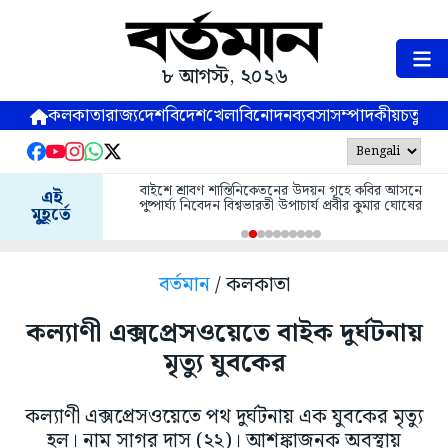
৮ আগস্ট, ২০২৬
কলকাতা
রাজ্য
দেশ
বিদেশ
খেলা
বিনোদন
ব্যবসা
সম্পাদকীয়
চতুষ্পর্ণ
বাইশে শ্রাবণ শান্তিনিকেতনের উদয়ন গৃহে কবির আসনে
এই
পুষ্পার্ঘ্য নিবেদন বিশ্বভারতী উপাচার্য প্রবীর কুমার ঘোষের
মুহূর্তে
বর্তমান
/ কলকাতা
কল্যাণী এক্সপ্রেসওয়েতে বাইক দুর্ঘটনায়
মৃত্যু যুবকের
কল্যাণী এক্সপ্রেসওয়েতে পথ দুর্ঘটনায় এক যুবকের মৃত্যু
হল। নাম সাগর দাস (২২)। আশঙ্কাজনক অবস্থায়