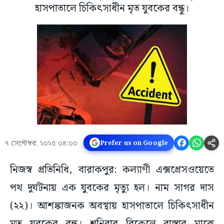
হাসপাতালে চিকিৎসাধীন মৃত যুবকের বন্ধু।
৭ সেপ্টেম্বর, ২০২৫ ০৪:০০
Prefer us on Google
নিজস্ব প্রতিনিধি, বারাকপুর: কল্যাণী এক্সপ্রেসওয়েতে
পথ দুর্ঘটনায় এক যুবকের মৃত্যু হল। নাম সাগর দাস
(২২)। আশঙ্কাজনক অবস্থায় হাসপাতালে চিকিৎসাধীন