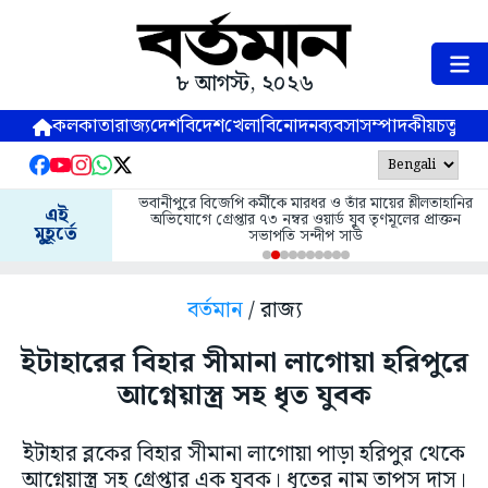
৮ আগস্ট, ২০২৬
কলকাতা
রাজ্য
দেশ
বিদেশ
খেলা
বিনোদন
ব্যবসা
সম্পাদকীয়
চতুষ্পর্ণ
ভবানীপুরে বিজেপি কর্মীকে মারধর ও তাঁর মায়ের শ্লীলতাহানির
এই
অভিযোগে গ্রেপ্তার ৭৩ নম্বর ওয়ার্ড যুব তৃণমূলের প্রাক্তন
মুহূর্তে
সভাপতি সন্দীপ সাউ
বর্তমান
/ রাজ্য
ইটাহারের বিহার সীমানা লাগোয়া হরিপুরে
আগ্নেয়াস্ত্র সহ ধৃত যুবক
ইটাহার ব্লকের বিহার সীমানা লাগোয়া পাড়া হরিপুর থেকে
আগ্নেয়াস্ত্র সহ গ্রেপ্তার এক যুবক। ধৃতের নাম তাপস দাস।