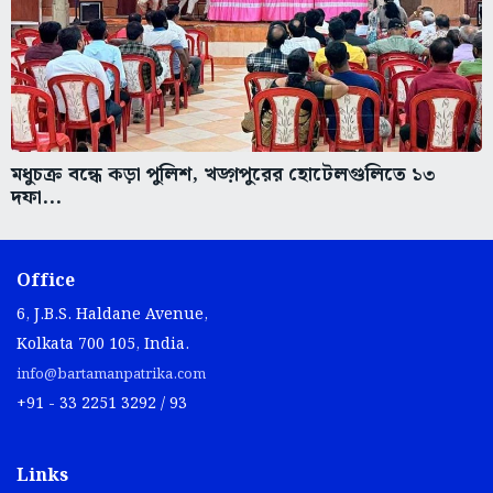
মধুচক্র বন্ধে কড়া পুলিশ, খড়্গপুরের হোটেলগুলিতে ১৩
দফা...
Office
6, J.B.S. Haldane Avenue,
Kolkata 700 105, India.
info@bartamanpatrika.com
+91 - 33 2251 3292 / 93
Links