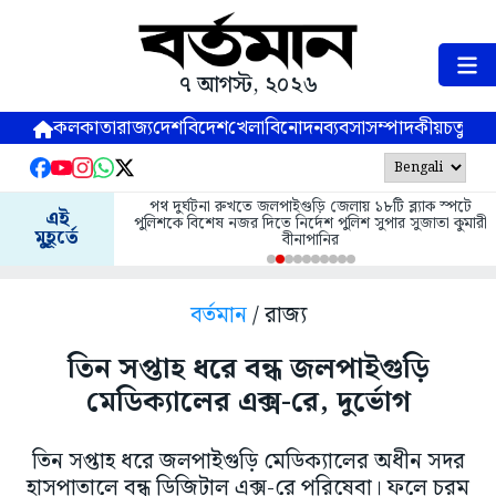
৭ আগস্ট, ২০২৬
কলকাতা
রাজ্য
দেশ
বিদেশ
খেলা
বিনোদন
ব্যবসা
সম্পাদকীয়
চতুষ্পর্ণ
পথ দুর্ঘটনা রুখতে জলপাইগুড়ি জেলায় ১৮টি ব্ল্যাক স্পটে
এই
পুলিশকে বিশেষ নজর দিতে নির্দেশ পুলিশ সুপার সুজাতা কুমারী
মুহূর্তে
বীনাপানির
বর্তমান
/ রাজ্য
তিন সপ্তাহ ধরে বন্ধ জলপাইগুড়ি
মেডিক্যালের এক্স-রে, দুর্ভোগ
তিন সপ্তাহ ধরে জলপাইগুড়ি মেডিক্যালের অধীন সদর
হাসপাতালে বন্ধ ডিজিটাল এক্স-রে পরিষেবা। ফলে চরম