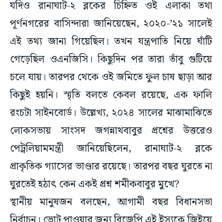
যদিও রানাঘাট-২ ব্লকের চিহ্নিত ওই এলাকা তথা
পূর্ণনগরের বাসিন্দারা জানিয়েছেন, ২০২০-’২১ সালেই
এই তথ্য জানা গিয়েছিল। তখন যন্ত্রপাতি নিয়ে ঘাঁটি
গেড়েছিল ওএনজিসি। কিছুদিন পর তারা তাঁবু গুটিয়ে
চলে যায়। তারপর থেকে ওই জমিতে ফুল চাষ ছাড়া আর
কিছুই হয়নি। স্মৃতি বলতে কেবল রয়েছে, এক ফালি
রংচটা সাইনবোর্ড। উল্লেখ্য, ২০২৪ সালের মাঝামাঝিতে
লোকসভায় সাংসদ জগন্নাথবাবুর প্রশ্নের উত্তরেও
পেট্রলিয়ামমন্ত্রী জানিয়েছিলেন, রানাঘাট-২ ব্লকে
প্রাকৃতিক গ্যাসের ভাণ্ডার রয়েছে। তারপর বছর ঘুরতে না
ঘুরতেই হঠাৎ কেন একই প্রশ্ন শমীকবাবুর মুখে?
স্থানীয় মানুষজন বলছেন, আগামী বছর বিধানসভা
নির্বাচন। ভোট পাওয়ার জন্য বিজেপি এই ইস্যুকে জিইয়ে