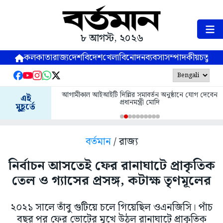
৮ আগস্ট, ২০২৬
কলকাতা
রাজ্য
দেশ
বিদেশ
খেলা
বিনোদন
ব্যবসা
সম্পাদকীয়
চতুষ্পর্ণ
আগামীকাল আইআইটি দিল্লির সমাবর্তন অনুষ্ঠানে যোগ দেবেন
এই
প্রধানমন্ত্রী মোদি
মুহূর্তে
বর্তমান
/ রাজ্য
নির্বাচন আসতেই ফের রানাঘাটে প্রাকৃতিক
তেল ও গ্যাসের প্রসঙ্গ, কটাক্ষ তৃণমূলের
২০২১ সালে তাঁবু গুটিয়ে চলে গিয়েছিল ওএনজিসি। পাঁচ
বছর পর ফের ভোটের মুখে উঠল রানাঘাটে প্রাকৃতিক