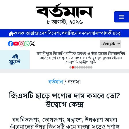
৮ আগস্ট, ২০২৬
কলকাতা
রাজ্য
দেশ
বিদেশ
খেলা
বিনোদন
ব্যবসা
সম্পাদকীয়
চতুষ্পর্ণ
ভবানীপুরে বিজেপি কর্মীকে মারধর ও তাঁর মায়ের শ্লীলতাহানির
এই
অভিযোগে গ্রেপ্তার ৭৩ নম্বর ওয়ার্ড যুব তৃণমূলের প্রাক্তন
মুহূর্তে
সভাপতি সন্দীপ সাউ
বর্তমান
/ ব্যবসা
জিএসটি ছাড়ে পণ্যের দাম কমবে তো?
উদ্বেগে কেন্দ্র
বহু নিত্যপণ্য, ভোগ্যপণ্য, যন্ত্রাংশ, উপকরণ অথবা
কাঁচামালের উপর জিএসটি কমে যাওয়া সত্ত্বেও পূর্ণাঙ্গ