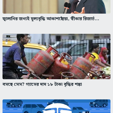
জ্বালানির জন্যই মূল্যবৃদ্ধি আকাশছোঁয়া, স্বীকার রিজার্ভ...
বসছে সেস? গ্যাসের দাম ১৮ টাকা বৃদ্ধির শঙ্কা