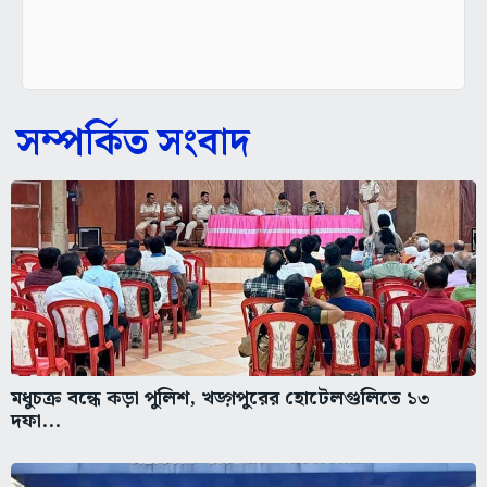
সম্পর্কিত সংবাদ
মধুচক্র বন্ধে কড়া পুলিশ, খড়্গপুরের হোটেলগুলিতে ১৩
দফা...