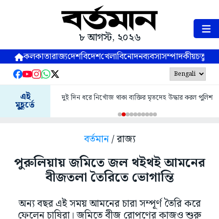
৮ আগস্ট, ২০২৬
কলকাতা
রাজ্য
দেশ
বিদেশ
খেলা
বিনোদন
ব্যবসা
সম্পাদকীয়
চতুষ্পর্ণ
এই
দুই দিন ধরে নিখোঁজ থাকা ব্যক্তির মৃতদেহ উদ্ধার করল পুলিশ
মুহূর্তে
বর্তমান
/ রাজ্য
পুরুলিয়ায় জমিতে জল থইথই আমনের
বীজতলা তৈরিতে ভোগান্তি
অন্য বছর এই সময় আমনের চারা সম্পূর্ণ তৈরি করে
ফেলেন চাষিরা। জমিতে বীজ রোপণের কাজও শুরু