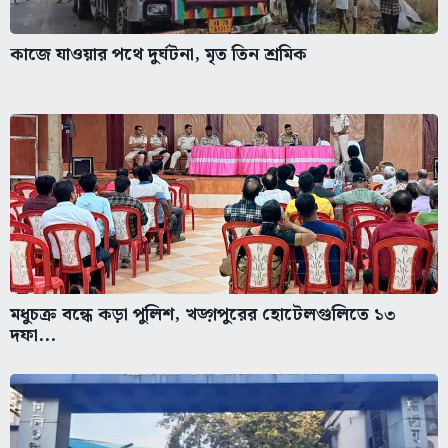
কাজে যাওয়ার পথে দুর্ঘটনা, মৃত তিন শ্রমিক
মধুচক্র বন্ধে কড়া পুলিশ, খড়্গপুরের হোটেলগুলিতে ১৩
দফা...