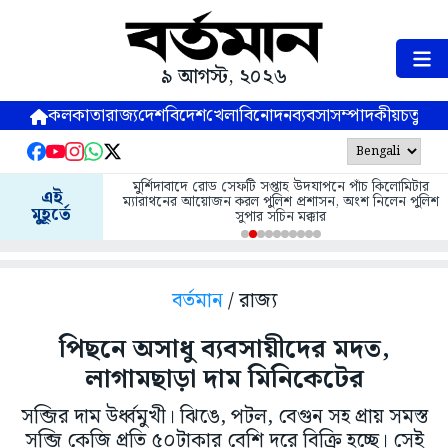
৯ আগস্ট, ২০২৬
কলকাতা
রাজ্য
দেশ
বিদেশ
খেলা
বিনোদন
ব্যবসা
সম্পাদকীয়
চতুষ্পর্ণ
মুর্শিদাবাদে রোড সেফটি সপ্তাহ উদযাপনে পাঁচ কিলোমিটার
এই
ম্যারাথনের আয়োজন করল পুলিশ প্রশাসন, অংশ নিলেন পুলিশ
মুহূর্তে
সুপার সচিন মক্কার
বর্তমান
/ রাজ্য
পিছনে অসাধু ব্যবসায়ীদের মদত,
লাগামছাড়া দাম মিনিকেটের
সব্জির দাম উর্ধ্বমুখী। ঝিঙে, পটল, বেগুন সহ প্রায় সমস্ত
সব্জি কেজি প্রতি ৫০টাকার বেশি দরে বিক্রি হচ্ছে। সেই