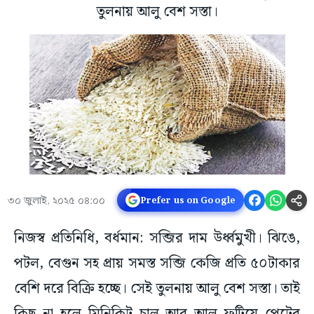
তুলনায় আলু বেশ সস্তা।
৩০ জুলাই, ২০২৫ ০৪:০০
Prefer us on Google
নিজস্ব প্রতিনিধি, বর্ধমান: সব্জির দাম উর্ধ্বমুখী। ঝিঙে,
পটল, বেগুন সহ প্রায় সমস্ত সব্জি কেজি প্রতি ৫০টাকার
বেশি দরে বিক্রি হচ্ছে। সেই তুলনায় আলু বেশ সস্তা। তাই