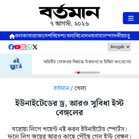
৭ আগস্ট, ২০২৬
কলকাতা
রাজ্য
দেশ
বিদেশ
খেলা
বিনোদন
ব্যবসা
সম্পাদকীয়
চতুষ্পর্ণ
এই
অগ্নিবীর যোজনার বিরুদ্ধে উত্তরাখণ্ডে মিছিল কংগ্রেসের
মুহূর্তে
বর্তমান
/ খেলা
ইউনাইটেডের ড্র, আরও সুবিধা ইস্ট
বেঙ্গলের
ঘরোয়া লিগে পয়েন্ট নষ্ট করল ইউনাইটেড স্পোর্টস।
ফলে লিগ জয়ের আরও কাছে পৌঁছে গেল ইস্ট বেঙ্গল।