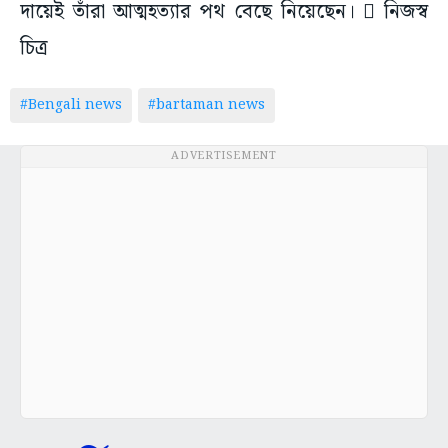
দায়েই তাঁরা আত্মহত্যার পথ বেছে নিয়েছেন।  নিজস্ব
চিত্র
#Bengali news
#bartaman news
ADVERTISEMENT