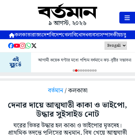
৯ আগস্ট, ২০২৬
কলকাতা
রাজ্য
দেশ
বিদেশ
খেলা
বিনোদন
ব্যবসা
সম্পাদকীয়
চতুষ্পর্ণ
এই
আগামী কয়েক ঘণ্টার মধ্যে পশ্চিম বর্ধমানে ঝড়-বৃষ্টির সম্ভাবনা
মুহূর্তে
বর্তমান
/ কলকাতা
দেনার দায়ে আত্মঘাতী কাকা ও ভাইপো,
উদ্ধার সুইসাইড নোট
ঘরের ভিতর উদ্ধার হল কাকা ও ভাইপোর মৃতদেহ।
প্রাথমিক তদন্তে পুলিসের অনুমান, বিষ খেয়ে আত্মঘাতী