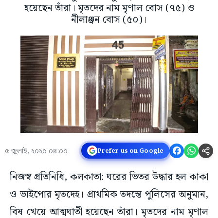
হয়েছেন তাঁরা। মৃতদের নাম মৃণাল বোস (৭৫) ও
নীলাঞ্জন বোস (৫০)।
৫ জুলাই, ২০২৫ ০৪:০০
Prefer us on Google
নিজস্ব প্রতিনিধি, কলকাতা: ঘরের ভিতর উদ্ধার হল কাকা
ও ভাইপোর মৃতদেহ। প্রাথমিক তদন্তে পুলিসের অনুমান,
বিষ খেয়ে আত্মঘাতী হয়েছেন তাঁরা। মৃতদের নাম মৃণাল