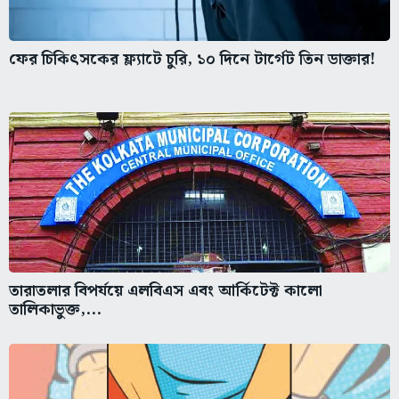
ফের চিকিৎসকের ফ্ল্যাটে চুরি, ১০ দিনে টার্গেট তিন ডাক্তার!
তারাতলার বিপর্যয়ে এলবিএস এবং আর্কিটেক্ট কালো
তালিকাভুক্ত,...